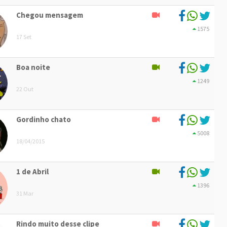
Chegou mensagem
1575
17 Set
Boa noite
1249
22 Out
Gordinho chato
5008
18/04/2015
1 de Abril
1396
31 Mar
Rindo muito desse clipe