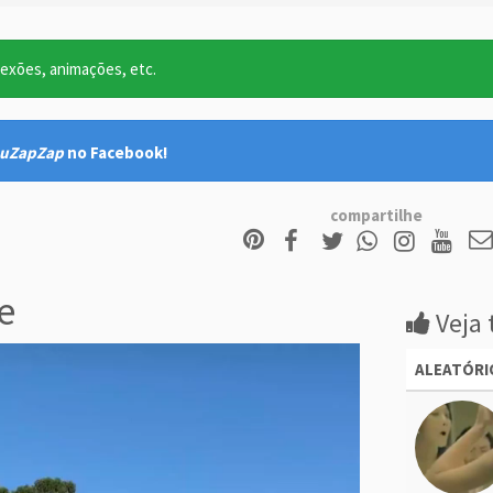
lexões, animações, etc.
uZapZap
no Facebook!
compartilhe
e
Veja 
ALEATÓRI