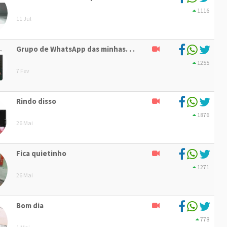
1116
11 Jul
Grupo de WhatsApp das minhas. . .
1255
7 Fev
Rindo disso
1876
26 Mai
Fica quietinho
1271
26 Mai
Bom dia
778