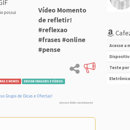
GIF
Vídeo Momento
ão possui
de refletir!
#reflexao
Cafez
#frases #online
Acesse a m
#pense
Dispositi
Teste por
Eletrônico
RAS E MEMES
ENVIAR IMAGENS E VÍDEOS
so Grupo de Dicas e Ofertas!
nossos links na Amazon