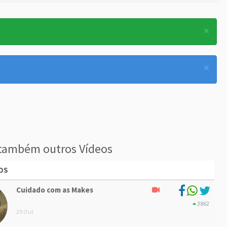
×
×
também outros Vídeos
OS
Cuidado com as Makes
3862
29 Out