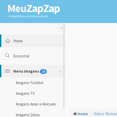
Meu
ZapZap
Compartilhe nas redes sociais!
Toggle Fullwidth
Home
Encontrar
Menu Imagens
23
Imagens Futebol
Imagens TV
Imagens Amor e Amizade
Home
Vídeos Motiva
Imagens Datas