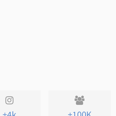
+4k
+100K