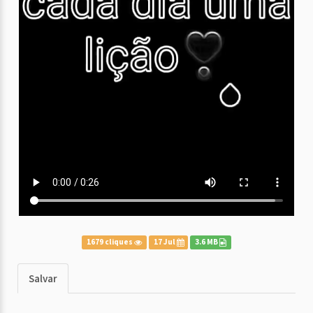
1679 cliques
17 Jul
3.6 MB
Salvar