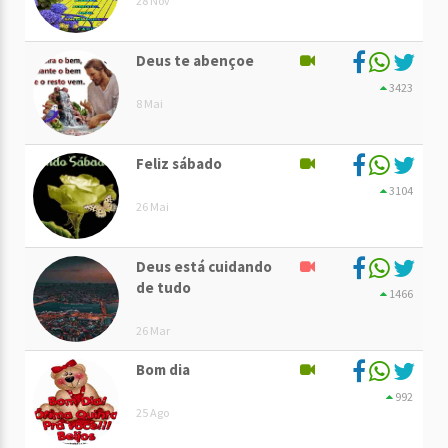
28 Nov
Deus te abençoe
3423
8 Mai
Feliz sábado
3104
26 Mai
Deus está cuidando
de tudo
1466
26 Mar
Bom dia
992
25 Ago