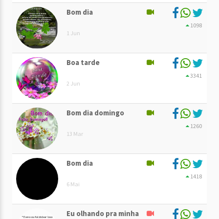
Bom dia
1098
1 Jun
Boa tarde
3341
2 Jun
Bom dia domingo
1260
13 Mar
Bom dia
1418
6 Mai
Eu olhando pra minha