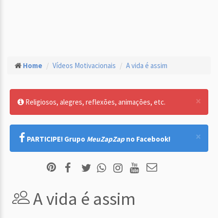
Home
Vídeos Motivacionais
A vida é assim
×
Religiosos, alegres, reflexões, animações, etc.
×
PARTICIPE! Grupo
MeuZapZap
no Facebook!
A vida é assim