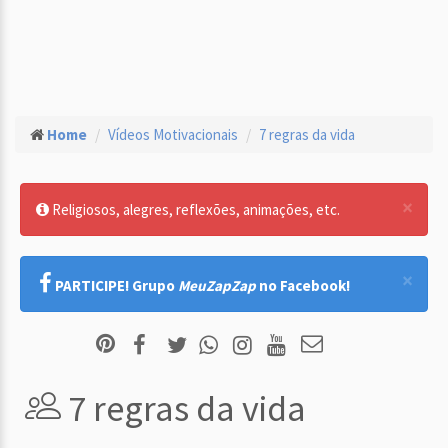
Home
Vídeos Motivacionais
7 regras da vida
×
Religiosos, alegres, reflexões, animações, etc.
×
PARTICIPE! Grupo
MeuZapZap
no Facebook!
7 regras da vida