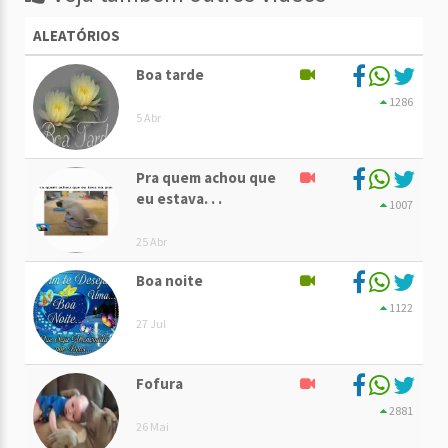
ALEATÓRIOS
Boa tarde
1286
5 Abr
Pra quem achou que
eu estava. . .
1007
25 Abr
Boa noite
1122
27 Jul
Fofura
2881
26 Mai