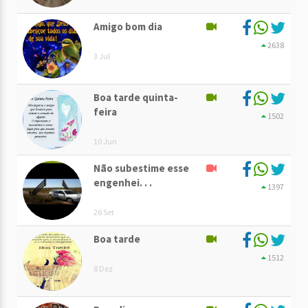
Amigo bom dia
2638
3 Jul
Boa tarde quinta-
feira
1502
10 Jun
Não subestime esse
engenhei. . .
1397
26 Set
Boa tarde
1512
8 Dez