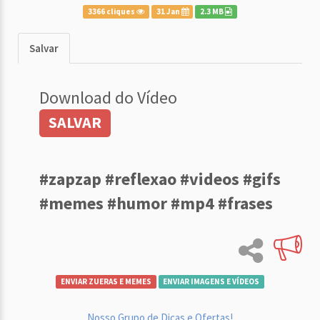
3366 cliques
31 Jan
2.3 MB
Salvar
Download do Vídeo
SALVAR
#zapzap #reflexao #videos #gifs
#memes #humor #mp4 #frases
ENVIAR ZUERAS E MEMES
ENVIAR IMAGENS E VÍDEOS
Nosso Grupo de Dicas e Ofertas!