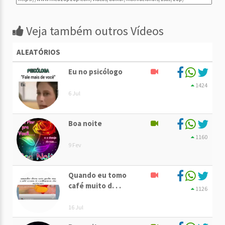
Veja também outros Vídeos
ALEATÓRIOS
Eu no psicólogo
1424
6 Jul
Boa noite
1160
9 Fev
Quando eu tomo
café muito d. . .
1126
16 Jul