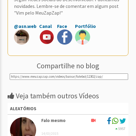
novidades. Lembre-se de comentar em algum post
"Vim pelo MeuZapZap!"
@asn.web
Canal
Face
Portfólio
Compartilhe no blog
Veja também outros Vídeos
ALEATÓRIOS
Falo mesmo
5957
14/03/2015