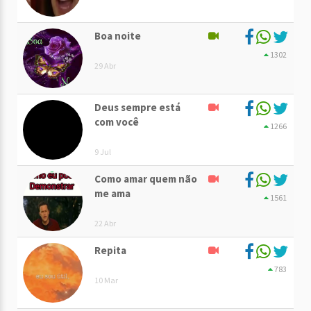
Boa noite
1302
29 Abr
Deus sempre está
com você
1266
9 Jul
Como amar quem não
me ama
1561
22 Abr
Repita
783
10 Mar