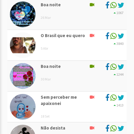
Boa noite
1067
26 Mar
O Brasil que eu quero
3840
5 Abr
Boa noite
1244
30 Mar
Sem perceber me
apaixonei
1413
18 Set
Não desista