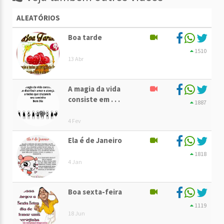
ALEATÓRIOS
Boa tarde
1510
13 Abr
A magia da vida
consiste em . . .
1887
4 Fev
Ela é de Janeiro
1818
4 Jan
Boa sexta-feira
1119
18 Jun