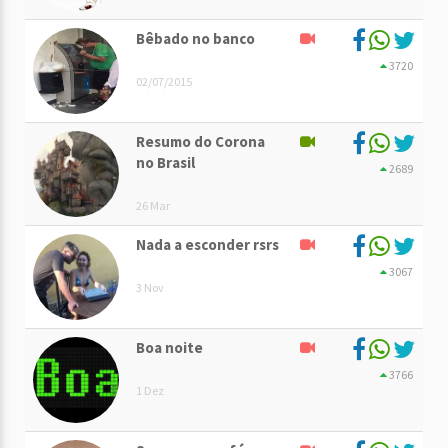
Bêbado no banco
3720
02/07/2015
Resumo do Corona
no Brasil
2689
26 Mar
Nada a esconder rsrs
3067
3 Nov
Boa noite
3766
1 Dez