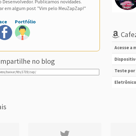
do Desenvolvedor. Publicamos novidades.
ar em algum post "Vim pelo MeuZapZap!"
ace
Portfólio
Cafez
Acesse a m
Dispositi
mpartilhe no blog
Teste por
Eletrônico
ais