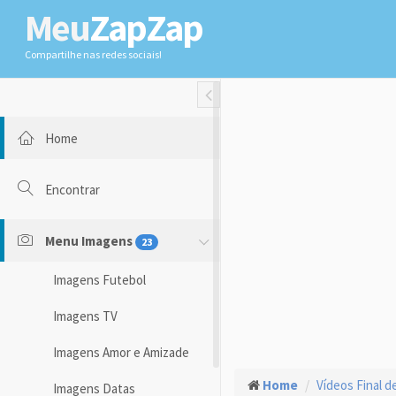
Meu
ZapZap
Compartilhe nas redes sociais!
Toggle Fullwidth
Home
Encontrar
Menu Imagens
23
Imagens Futebol
Imagens TV
Imagens Amor e Amizade
Home
Vídeos Final 
Imagens Datas