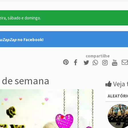
eira, sábado e domingo.
uZapZap
no Facebook!
compartilhe
 de semana
Veja 
ALEATÓRI