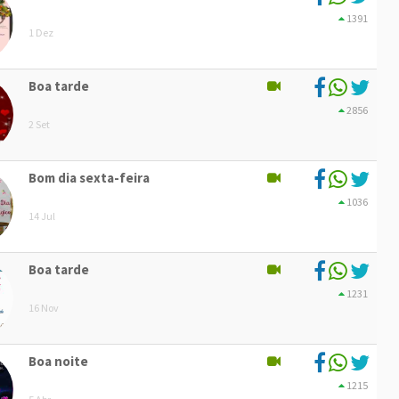
1391
1 Dez
Boa tarde
2856
2 Set
Bom dia sexta-feira
1036
14 Jul
Boa tarde
1231
16 Nov
Boa noite
1215