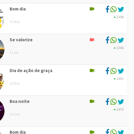
Bom dia
2308
31 Mar
Se valorize
1386
11 Abr
Dia de ação de graça
1031
25 Nov
Boa noite
1470
19 Out
Bom dia