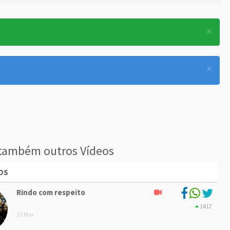
×
×
também outros Vídeos
OS
Rindo com respeito
1417
17 Mar