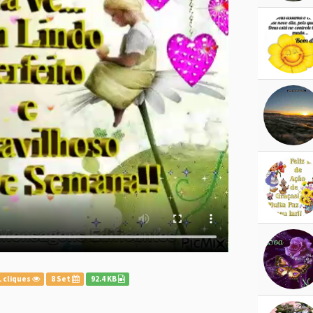
 cliques
8 Set
92.4 KB