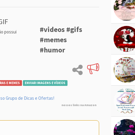
GIF
#videos #gifs
ão possui
#memes
#humor
RAS E MEMES
ENVIAR IMAGENS E VÍDEOS
so Grupo de Dicas e Ofertas!
nossos links na Amazon