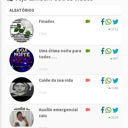
ALEATÓRIOS
Finados
1711
1 Nov
Uma ótima noite para
todos . . .
947
30 Abr
Cuide da sua vida
1148
4 Jan
Auxílio emergencial
caiu
3229
25 Abr