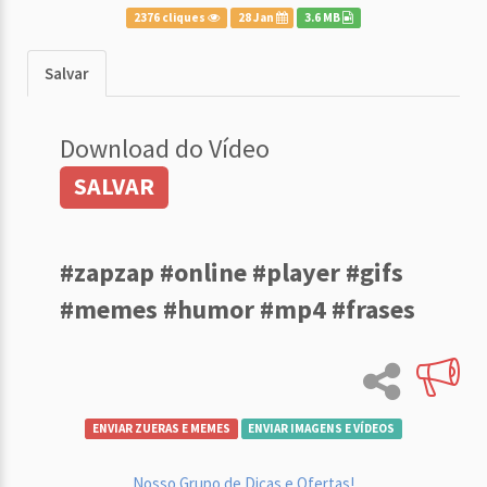
2376 cliques
28 Jan
3.6 MB
Salvar
Download do Vídeo
SALVAR
#zapzap #online #player #gifs
#memes #humor #mp4 #frases
ENVIAR ZUERAS E MEMES
ENVIAR IMAGENS E VÍDEOS
Nosso Grupo de Dicas e Ofertas!