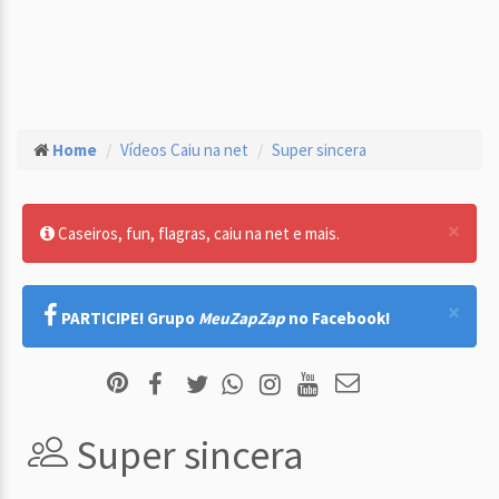
Home
Vídeos Caiu na net
Super sincera
×
Caseiros, fun, flagras, caiu na net e mais.
×
PARTICIPE! Grupo
MeuZapZap
no Facebook!
Super sincera