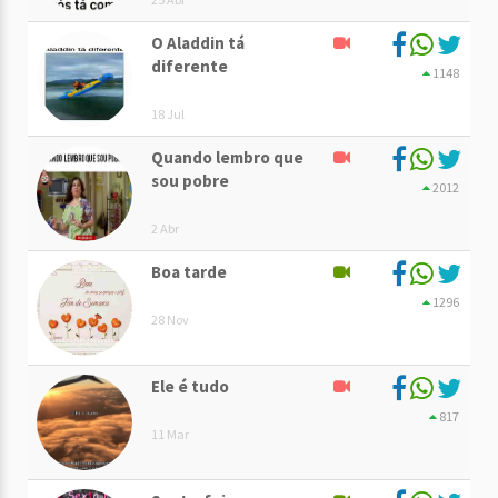
O Aladdin tá
diferente
1148
18 Jul
Quando lembro que
sou pobre
2012
2 Abr
Boa tarde
1296
28 Nov
Ele é tudo
817
11 Mar