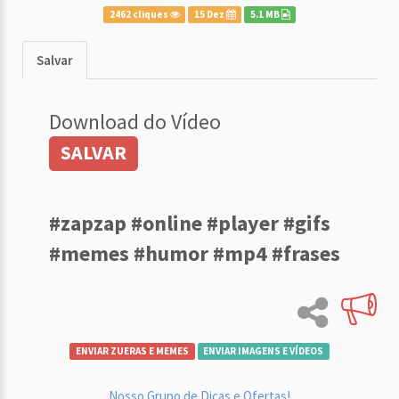
2462 cliques
15 Dez
5.1 MB
Salvar
Download do Vídeo
SALVAR
#zapzap #online #player #gifs
#memes #humor #mp4 #frases
ENVIAR ZUERAS E MEMES
ENVIAR IMAGENS E VÍDEOS
Nosso Grupo de Dicas e Ofertas!