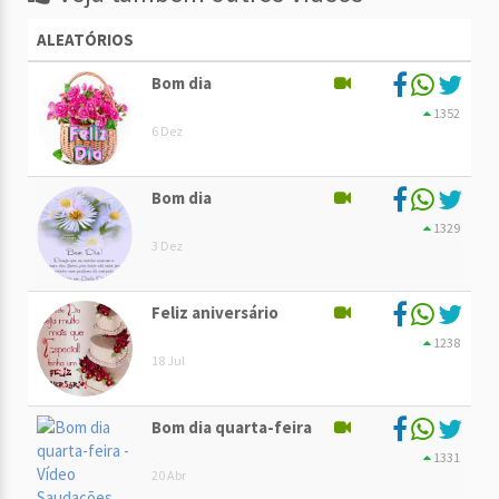
ALEATÓRIOS
Bom dia
1352
6 Dez
Bom dia
1329
3 Dez
Feliz aniversário
1238
18 Jul
Bom dia quarta-feira
1331
20 Abr