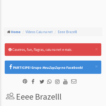
Home
Vídeos Caiu na net
Eeee Brazelll
×
Caseiros, fun, flagras, caiu na net e mais.
×
PARTICIPE! Grupo
MeuZapZap
no Facebook!
Eeee Brazelll