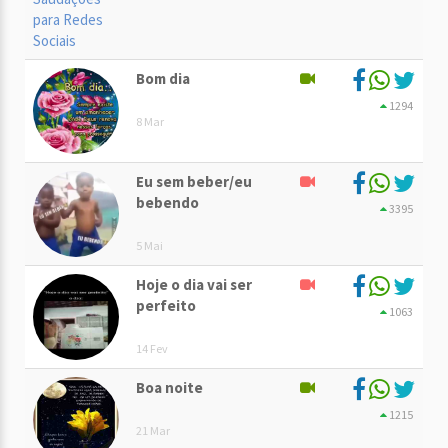
Bom dia
1294
8 Mar
Eu sem beber/eu
bebendo
3395
5 Mai
Hoje o dia vai ser
perfeito
1063
14 Fev
Boa noite
1215
21 Mar