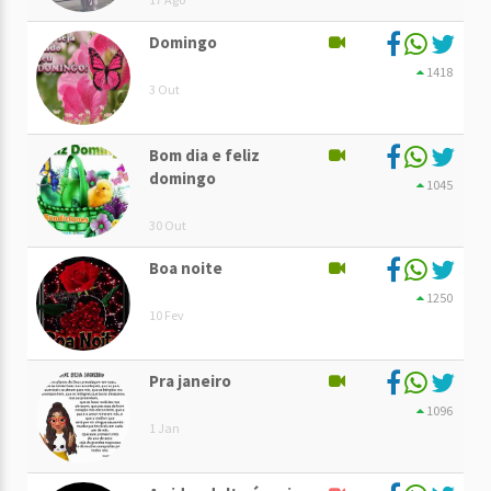
Domingo
1418
3 Out
Bom dia e feliz
domingo
1045
30 Out
Boa noite
1250
10 Fev
Pra janeiro
1096
1 Jan