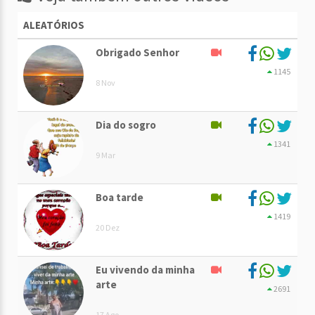
ALEATÓRIOS
Obrigado Senhor
1145
8 Nov
Dia do sogro
1341
9 Mar
Boa tarde
1419
20 Dez
Eu vivendo da minha
arte
2691
17 Ago