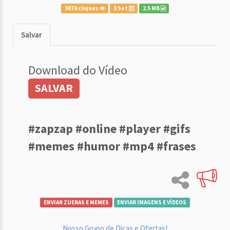
3074 cliques
3 Set
2.5 MB
Salvar
Download do Vídeo
SALVAR
#zapzap #online #player #gifs
#memes #humor #mp4 #frases
ENVIAR ZUERAS E MEMES
ENVIAR IMAGENS E VÍDEOS
Nosso Grupo de Dicas e Ofertas!