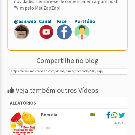
novidades. Lembre-se de comentar em algum post
"Vim pelo MeuZapZap!"
@asn.web
Canal
Face
Portfólio
Compartilhe no blog
Veja também outros Vídeos
ALEATÓRIOS
Bom dia
3596
21 Jul