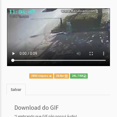
2893 cliques
28 Abr
201.7 KB
Salvar
Download do GIF
*Lembrando que GIF não possui áudio!