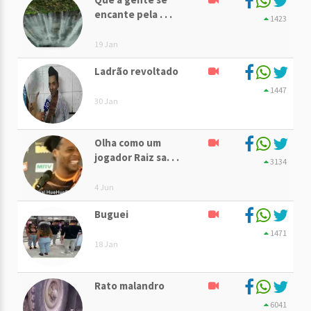
encante pela . . .
1423
19 Jan
Ladrão revoltado
1447
30 Jan
Olha como um
jogador Raiz sa. . .
3134
4 Jun
Buguei
1471
18 Jan
Rato malandro
6041