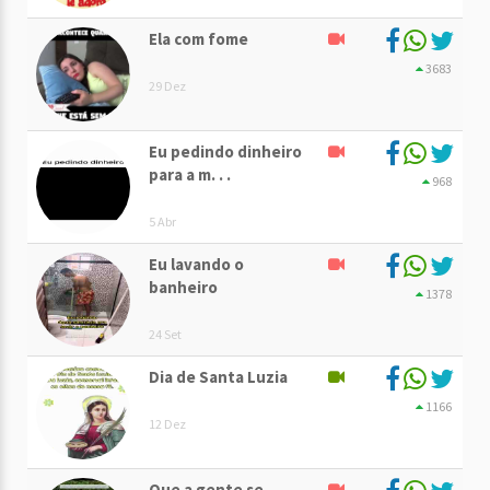
Ela com fome
3683
29 Dez
Eu pedindo dinheiro
para a m. . .
968
5 Abr
Eu lavando o
banheiro
1378
24 Set
Dia de Santa Luzia
1166
12 Dez
Que a gente se