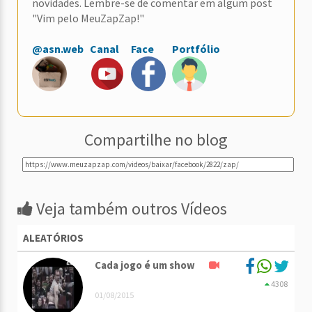
novidades. Lembre-se de comentar em algum post
"Vim pelo MeuZapZap!"
@asn.web
Canal
Face
Portfólio
Compartilhe no blog
Veja também outros Vídeos
ALEATÓRIOS
Cada jogo é um show
4308
01/08/2015