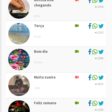
chegando
1558
8 Fev
Terça
2220
4 Jun
Bom dia
1088
16 Jun
Muita zueira
2815
1 Abr
Feliz semana
1109