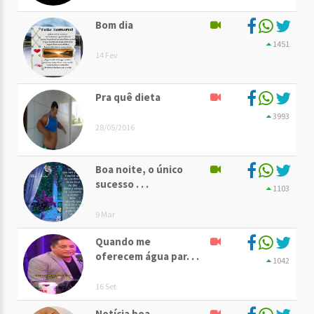
Bom dia
1451
14 Fev
Pra quê dieta
3993
28/05/2016
Boa noite, o único
sucesso . . .
1103
9 Mar
Quando me
oferecem água par. . .
1042
16 Set
Notícia boa