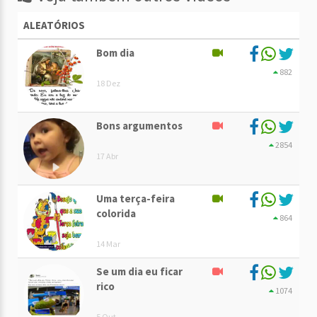
ALEATÓRIOS
Bom dia
882
18 Dez
Bons argumentos
2854
17 Abr
Uma terça-feira
colorida
864
14 Mar
Se um dia eu ficar
rico
1074
5 Out