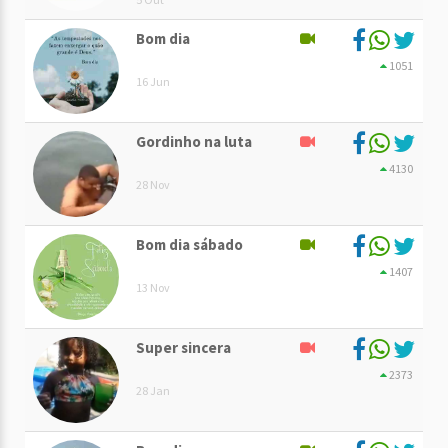
Bom dia
1051
16 Jun
Gordinho na luta
4130
28 Nov
Bom dia sábado
1407
13 Nov
Super sincera
2373
28 Jan