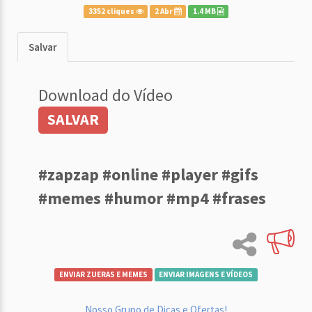
3352 cliques
2 Abr
1.4 MB
Salvar
Download do Vídeo
SALVAR
#zapzap #online #player #gifs
#memes #humor #mp4 #frases
ENVIAR ZUERAS E MEMES
ENVIAR IMAGENS E VÍDEOS
Nosso Grupo de Dicas e Ofertas!