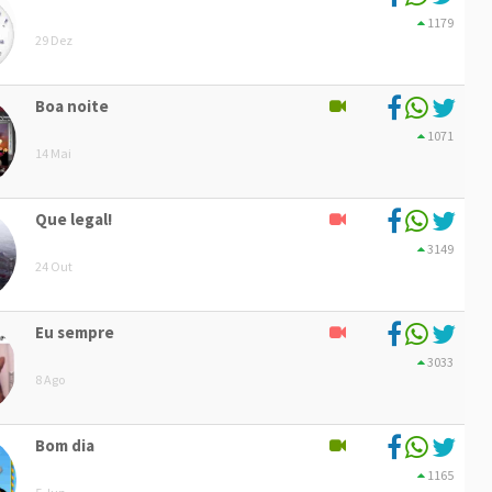
1179
29 Dez
Boa noite
1071
14 Mai
Que legal!
3149
24 Out
Eu sempre
3033
8 Ago
Bom dia
1165