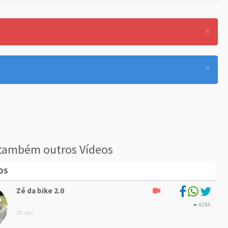
×
×
também outros Vídeos
OS
Zé da bike 2.0
4284
26 Jun