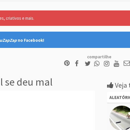
, criativos e mais.
uZapZap
no Facebook!
compartilhe
l se deu mal
Veja 
ALEATÓRI