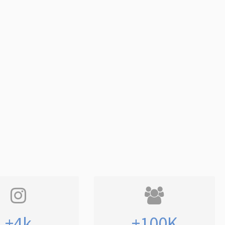
+4k
+100K