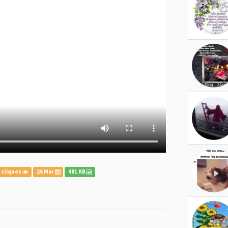
 cliques
26 Mar
481 KB