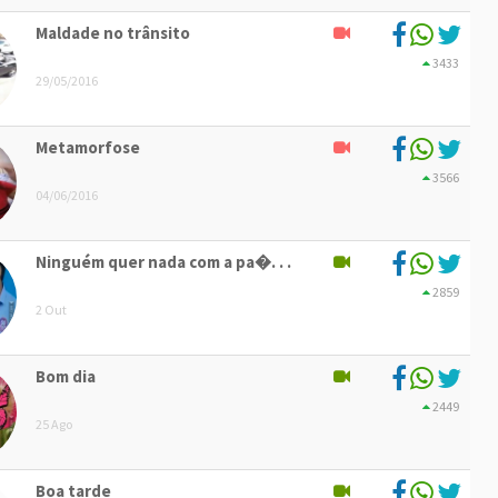
Maldade no trânsito
3433
29/05/2016
Metamorfose
3566
04/06/2016
Ninguém quer nada com a pa�. . .
2859
2 Out
Bom dia
2449
25 Ago
Boa tarde