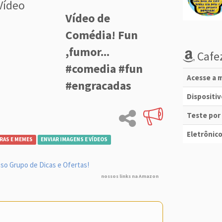
Vídeo
Vídeo de
Comédia! Fun
,fumor...
Cafez
#comedia #fun
Acesse a m
#engracadas
Dispositi
Teste por
Eletrônico
RAS E MEMES
ENVIAR IMAGENS E VÍDEOS
so Grupo de Dicas e Ofertas!
nossos links na Amazon