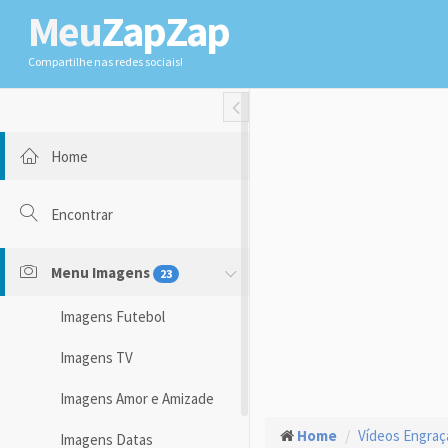
Meu
ZapZap
Compartilhe nas redes sociais!
Toggle Fullwidth
Home
Encontrar
Menu Imagens
23
Imagens Futebol
Imagens TV
Imagens Amor e Amizade
Home
Vídeos Engra
Imagens Datas