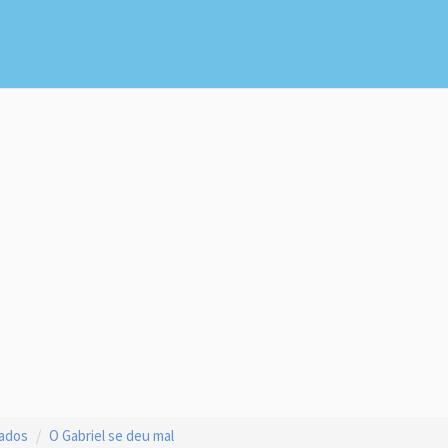
çados
O Gabriel se deu mal