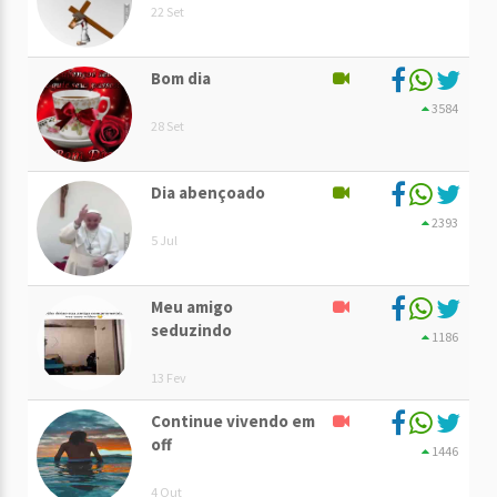
22 Set
Bom dia
3584
28 Set
Dia abençoado
2393
5 Jul
Meu amigo
seduzindo
1186
13 Fev
Continue vivendo em
off
1446
4 Out