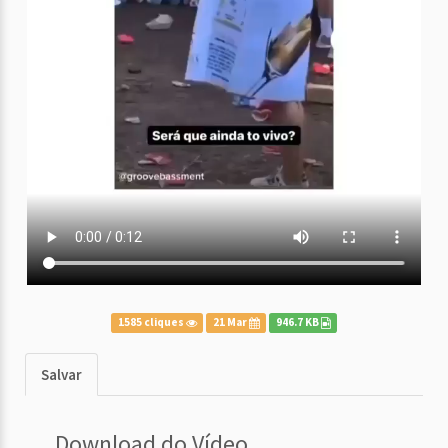
1585 cliques
21 Mar
946.7 KB
Salvar
Download do Vídeo