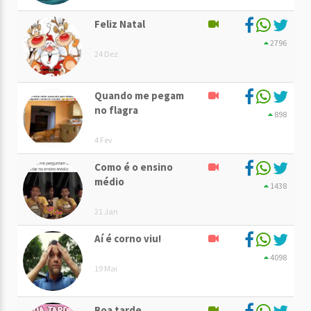
Feliz Natal
2796
24 Dez
Quando me pegam
no flagra
898
4 Fev
Como é o ensino
médio
1438
21 Jan
Aí é corno viu!
4098
19 Mai
Boa tarde