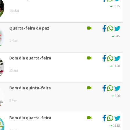
3095
15 Mai
Quarta-feira de paz
945
1 Mar
Bom dia quarta-feira
1108
13 Jul
Bom dia quinta-feira
996
9 Fev
Bom dia quarta-feira
1118