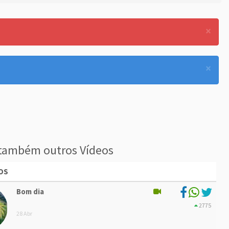
×
×
também outros Vídeos
OS
Bom dia
2775
28 Abr