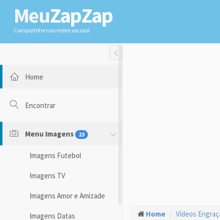
Meu
ZapZap
Compartilhe nas redes sociais!
Toggle Fullwidth
Home
Encontrar
Menu Imagens
23
Imagens Futebol
Imagens TV
Imagens Amor e Amizade
Home
Vídeos Engra
Imagens Datas