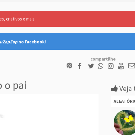
, criativos e mais.
uZapZap
no Facebook!
compartilhe
 o pai
Veja 
ALEATÓRI