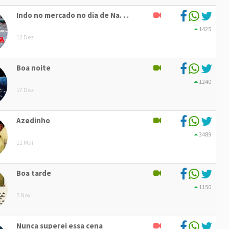
Indo no mercado no dia de Na. . .
1425
12 Dez
Boa noite
1240
17 Dez
Azedinho
3489
11 Mai
Boa tarde
1150
5 Nov
Nunca superei essa cena