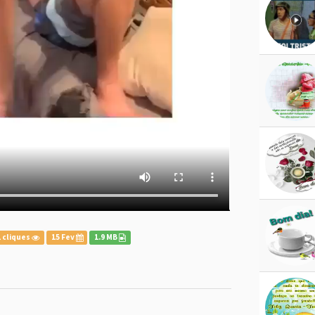
 cliques
15 Fev
1.9 MB