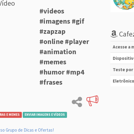
Vídeo
#videos
#imagens #gif
#zapzap
Cafez
#online #player
Acesse a m
#animation
Dispositi
#memes
Teste por
#humor #mp4
#frases
Eletrônico
RAS E MEMES
ENVIAR IMAGENS E VÍDEOS
so Grupo de Dicas e Ofertas!