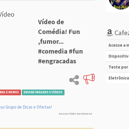
Vídeo
Vídeo de
Comédia! Fun
Cafez
,fumor...
Acesse a m
#comedia #fun
Dispositi
#engracadas
Teste por
Eletrônico
RAS E MEMES
ENVIAR IMAGENS E VÍDEOS
so Grupo de Dicas e Ofertas!
nossos links na Amazon