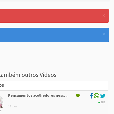
×
×
também outros Vídeos
OS
Pensamentos acolhedores ness. . .
988
13 Jan