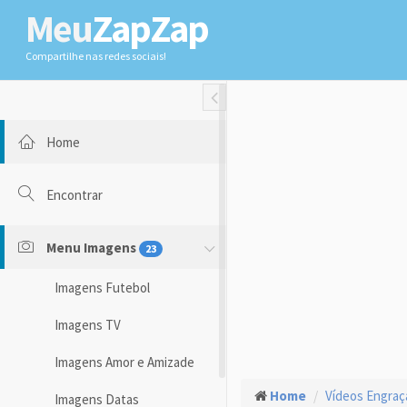
Meu
ZapZap
Compartilhe nas redes sociais!
Toggle Fullwidth
Home
Encontrar
Menu Imagens
23
Imagens Futebol
Imagens TV
Imagens Amor e Amizade
Home
Vídeos Engra
Imagens Datas