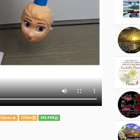
cliques
12 Nov
842.4 KB