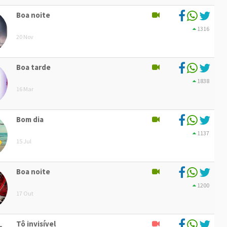
Boa noite
1316
20 Nov
Boa tarde
1838
16 Mar
Bom dia
1137
15 Jul
Boa noite
1200
17 Out
Tô invisível