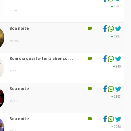
1987
6 Fev
Boa noite
1281
19 Nov
Bom dia quarta-feira abenço. . .
949
3 Mai
Boa noite
1153
15 Abr
Boa noite
2068