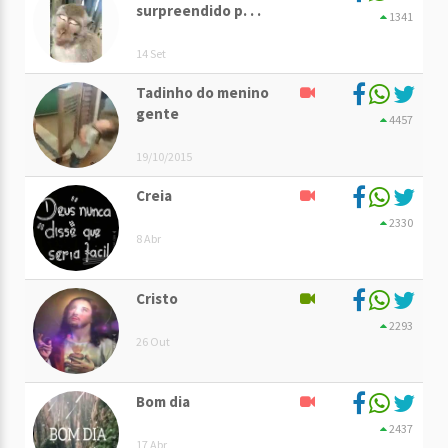
surpreendido p. . .
1341
14 Set
Tadinho do menino
gente
4457
19/10/2015
Creia
2330
8 Abr
Cristo
2293
26 Out
Bom dia
2437
17 Abr