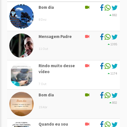
Bom dia
882
8 Dez
Mensagem Padre
1395
11 Out
Rindo muito desse
vídeo
1174
7 Out
Bom dia
802
19 Abr
Quando eu sou