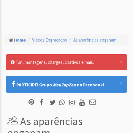
Home
Vídeos Engraçados
As aparências enganam
×
Fun, montagens, charges, criativos e mais.
×
PARTICIPE! Grupo
MeuZapZap
no Facebook!
As aparências
enganam