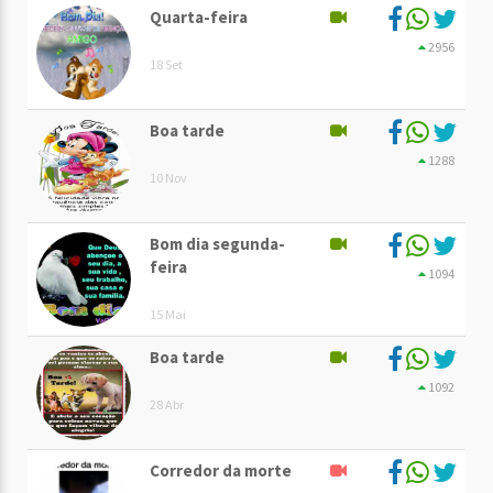
Quarta-feira
2956
18 Set
Boa tarde
1288
10 Nov
Bom dia segunda-
feira
1094
15 Mai
Boa tarde
1092
28 Abr
Corredor da morte