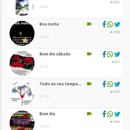
2851
11 Set
Boa noite
1368
26 Out
Bom dia sábado
877
22 Jul
Tudo ao seu tempo...
3476
12 Dez
Bom dia
1464
17 Nov