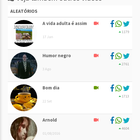
ALEATÓRIOS
A vida adulta é assim
1179
17 Jan
Humor negro
2761
3 Ago
Bom dia
1713
22 Set
Arnold
4604
01/08/2016