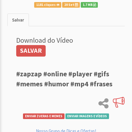
1181 cliques
20 Set
1.7 MB
Salvar
Download do Vídeo
SALVAR
#zapzap #online #player #gifs
#memes #humor #mp4 #frases
ENVIAR ZUERAS E MEMES
ENVIAR IMAGENS E VÍDEOS
Nosso Grupo de Dicas e Ofertas!