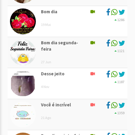
Bom dia
1286
19 Mai
Bom dia segunda-
feira
1121
27 Jun
Desse jeito
1187
4 Nov
Você é incrível
1359
21 Ago