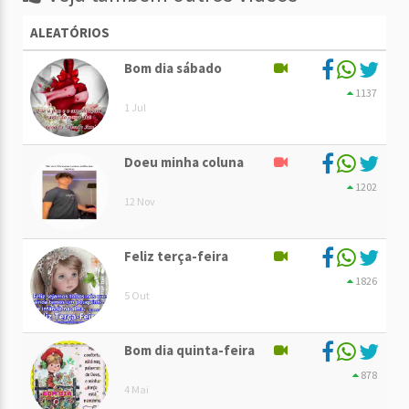
ALEATÓRIOS
Bom dia sábado
1137
1 Jul
Doeu minha coluna
1202
12 Nov
Feliz terça-feira
1826
5 Out
Bom dia quinta-feira
878
4 Mai