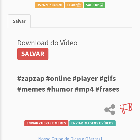
3576 cliques
11 Abr
541.9 KB
Salvar
Download do Vídeo
SALVAR
#zapzap #online #player #gifs
#memes #humor #mp4 #frases
ENVIAR ZUERAS E MEMES
ENVIAR IMAGENS E VÍDEOS
Nosso Grupo de Dicas e Ofertas!