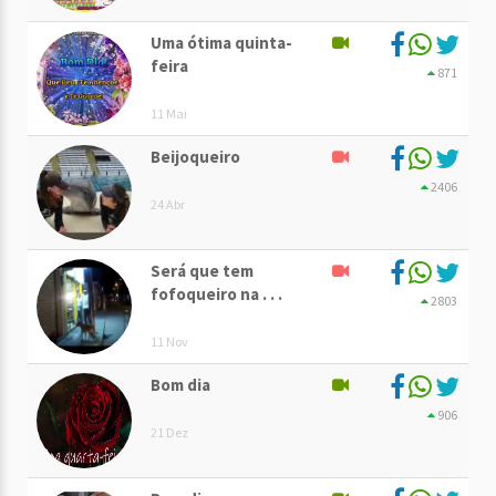
Uma ótima quinta-
feira
871
11 Mai
Beijoqueiro
2406
24 Abr
Será que tem
fofoqueiro na . . .
2803
11 Nov
Bom dia
906
21 Dez