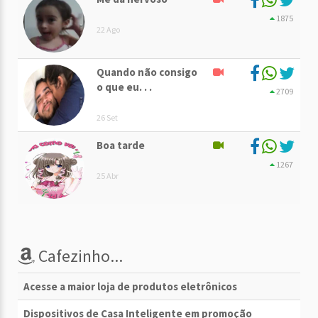
1875
22 Ago
Quando não consigo
o que eu. . .
2709
26 Set
Boa tarde
1267
25 Abr
Cafezinho...
Acesse a maior loja de produtos eletrônicos
Dispositivos de Casa Inteligente em promoção