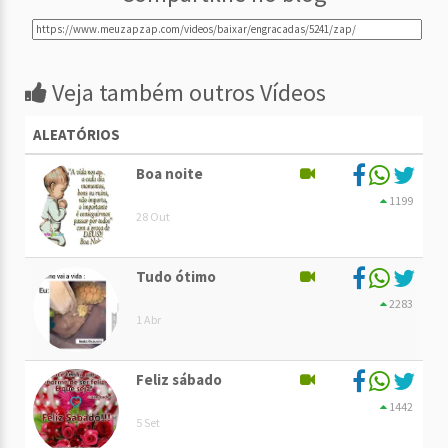
Veja também outros Vídeos
ALEATÓRIOS
Boa noite
1199
28 Out
Tudo ótimo
2283
1 Abr
Feliz sábado
1442
5 Set