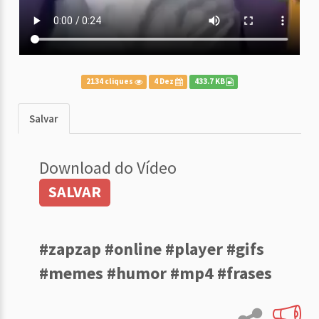
2134 cliques
4 Dez
433.7 KB
Salvar
Download do Vídeo
SALVAR
#zapzap #online #player #gifs
#memes #humor #mp4 #frases