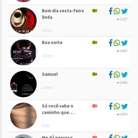
Bom dia sexta-feira
linda
1117
24 Mar
Boa noite
1941
22 Out
Samuel
1504
17 Dez
Só você sabe o
caminho que. . .
1074
9 Set
Me dá nervoso