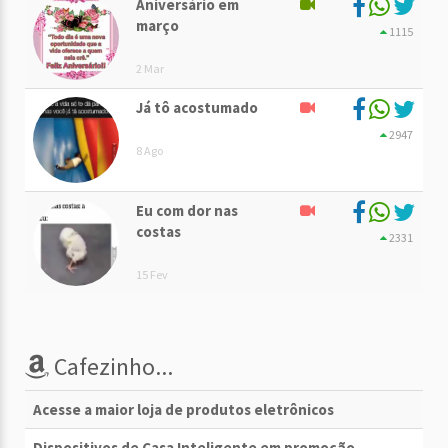
Aniversário em
março
1115
2 Mar
Já tô acostumado
2947
8 Ago
Eu com dor nas
costas
2331
15 Fev
Cafezinho...
Acesse a maior loja de produtos eletrônicos
Dispositivos de Casa Inteligente em promoção