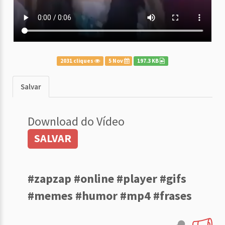
2031 cliques
5 Nov
197.3 KB
Salvar
Download do Vídeo
SALVAR
#zapzap #online #player #gifs
#memes #humor #mp4 #frases