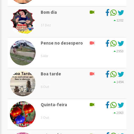
Bom dia
1202
17 Dez
Pense no desespero
2953
5 Abr
Boa tarde
1494
6 Out
Quinta-feira
2063
3 Out