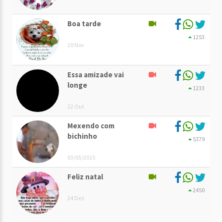
Boa tarde
1253
20 Nov
Essa amizade vai
longe
1233
22 Out
Mexendo com
bichinho
5379
03/05/2015
Feliz natal
2450
24 Dez