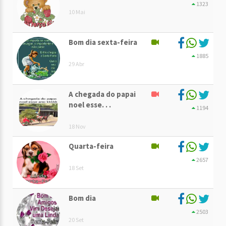
1323
10 Mai
Bom dia sexta-feira
1885
29 Abr
A chegada do papai
noel esse. . .
1194
18 Nov
Quarta-feira
2657
18 Set
Bom dia
2503
20 Set