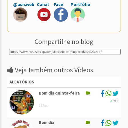
@asn.web
Canal
Face
Portfólio
Compartilhe no blog
Veja também outros Vídeos
ALEATÓRIOS
Bom dia quinta-feira
911
18 Ago
Bom dia