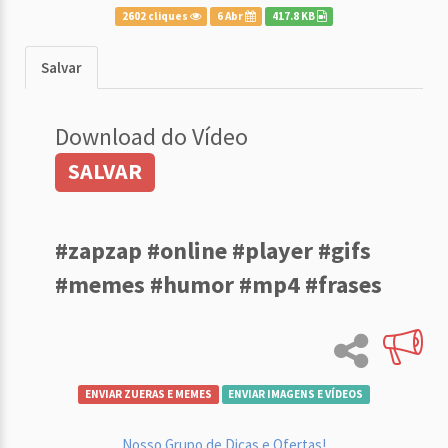
2602 cliques
6 Abr
417.8 KB
Salvar
Download do Vídeo
SALVAR
#zapzap #online #player #gifs
#memes #humor #mp4 #frases
ENVIAR ZUERAS E MEMES
ENVIAR IMAGENS E VÍDEOS
Nosso Grupo de Dicas e Ofertas!