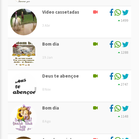
Video cassetadas
1499
3 Abr
Bom dia
1288
19 Jan
Deus te abençoe
2747
8 Nov
Bom dia
1148
8 Ago