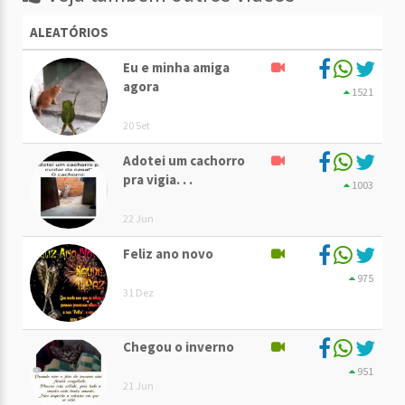
ALEATÓRIOS
Eu e minha amiga
agora
1521
20 Set
Adotei um cachorro
pra vigia. . .
1003
22 Jun
Feliz ano novo
975
31 Dez
Chegou o inverno
951
21 Jun