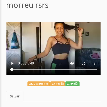
morreu rsrs
2621 cliques
17 Nov
1.3 MB
Salvar