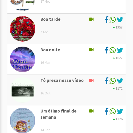
17 Nov
Boa tarde
1357
7 Abr
Boa noite
1622
16 Mar
Tô presa nesse vídeo
1172
16 Out
Um ótimo final de
semana
1126
14 Jan