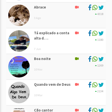
Abrace
4318
3 Ago
Tá explicado a conta
alta d. . .
1180
7 Jun
Boa noite
1269
10 Nov
Quando vem de Deus
2134
10 Mar
Cão cantor