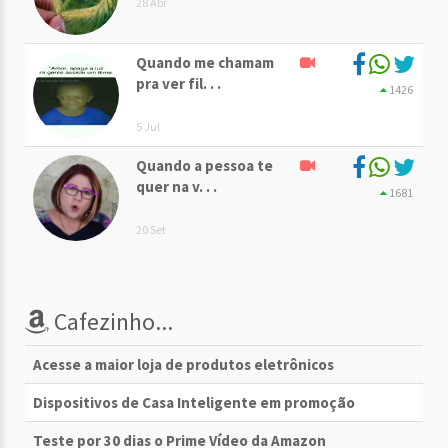
28 Abr
Quando me chamam
pra ver fil. . .
1426
5 Jul
Quando a pessoa te
quer na v. . .
1681
20 Set
Cafezinho...
Acesse a maior loja de produtos eletrônicos
Dispositivos de Casa Inteligente em promoção
Teste por 30 dias o Prime Vídeo da Amazon