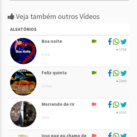
Veja também outros Vídeos
ALEATÓRIOS
Boa noite
1768
6 Out
Feliz quinta
2849
22 Nov
Morrendo de rir
3345
4 Abr
Isso que eu chamo de