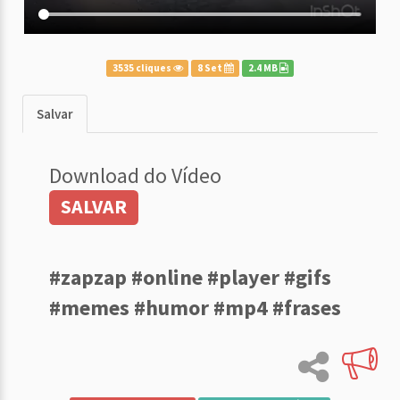
3535 cliques
8 Set
2.4 MB
Salvar
Download do Vídeo
SALVAR
#zapzap #online #player #gifs
#memes #humor #mp4 #frases