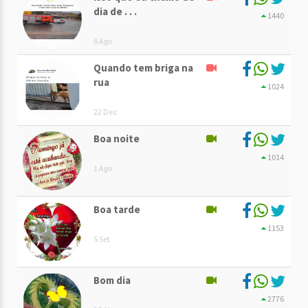
dia de . . .
1440
6 Ago
Quando tem briga na
rua
1024
22 Dez
Boa noite
1014
1 Ago
Boa tarde
1153
5 Set
Bom dia
2776