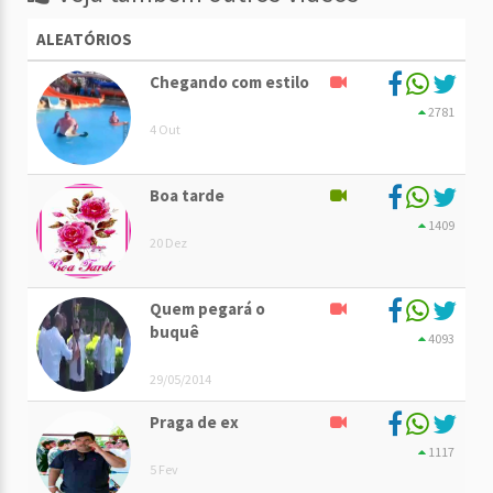
ALEATÓRIOS
Chegando com estilo
2781
4 Out
Boa tarde
1409
20 Dez
Quem pegará o
buquê
4093
29/05/2014
Praga de ex
1117
5 Fev