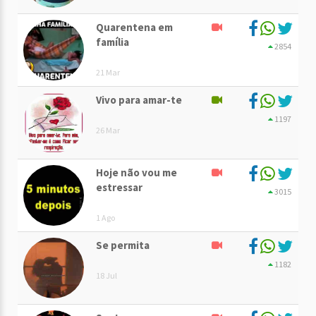
Quarentena em
família
2854
21 Mar
Vivo para amar-te
1197
26 Mar
Hoje não vou me
estressar
3015
1 Ago
Se permita
1182
18 Jul