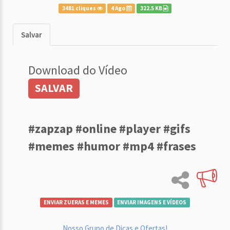
3481 cliques
4 Ago
322.5 KB
Salvar
Download do Vídeo
SALVAR
#zapzap #online #player #gifs
#memes #humor #mp4 #frases
ENVIAR ZUERAS E MEMES
ENVIAR IMAGENS E VÍDEOS
Nosso Grupo de Dicas e Ofertas!