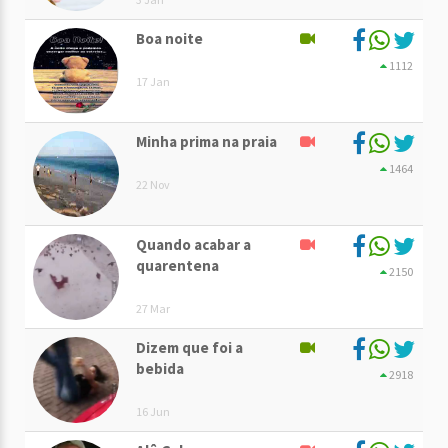
Boa noite
1112
17 Jan
Minha prima na praia
1464
22 Nov
Quando acabar a
quarentena
2150
27 Mar
Dizem que foi a
bebida
2918
16 Jun