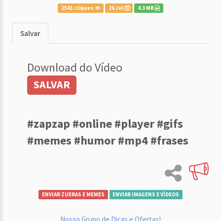
2541 cliques
26 Jul
4.3 MB
Salvar
Download do Vídeo
SALVAR
#zapzap #online #player #gifs
#memes #humor #mp4 #frases
ENVIAR ZUERAS E MEMES
ENVIAR IMAGENS E VÍDEOS
Nosso Grupo de Dicas e Ofertas!