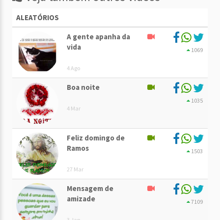
ALEATÓRIOS
A gente apanha da
vida
1069
4 Ago
Boa noite
1035
4 Mar
Feliz domingo de
Ramos
1503
27 Mar
Mensagem de
amizade
7109
3 Jan