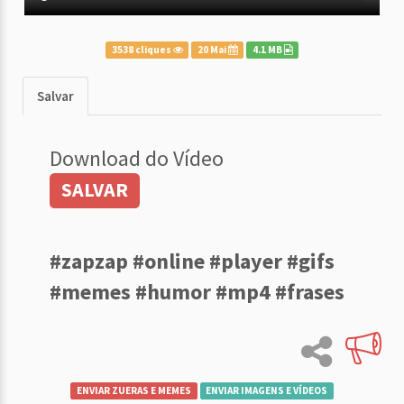
3538 cliques
20 Mai
4.1 MB
Salvar
Download do Vídeo
SALVAR
#zapzap #online #player #gifs
#memes #humor #mp4 #frases
ENVIAR ZUERAS E MEMES
ENVIAR IMAGENS E VÍDEOS