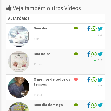
Veja também outros Vídeos
ALEATÓRIOS
Bom dia
1066
4 Mai
Boa noite
1312
13 Jan
O melhor de todos os
tempos
1574
23 Out
Bom dia domingo