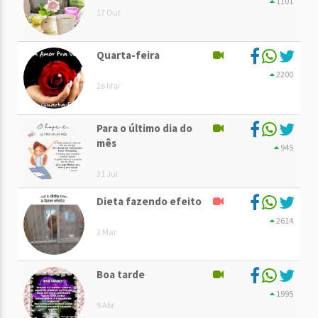
1101
17 Out
Quarta-feira
2200
26 Mar
Para o último dia do
mês
945
31 Jul
Dieta fazendo efeito
2614
2 Mar
Boa tarde
1995
9 Abr