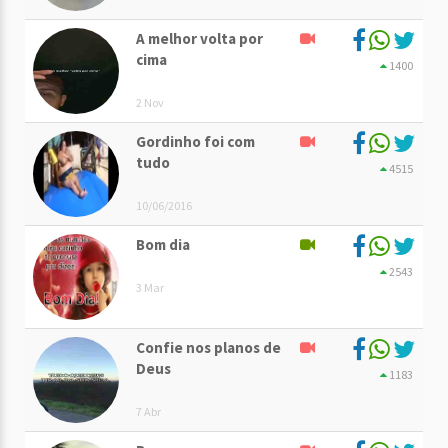
A melhor volta por
cima
1400
2 Nov
Gordinho foi com
tudo
4515
10/06/2016
Bom dia
2543
3 Mar
Confie nos planos de
Deus
1183
7 Abr