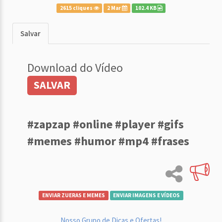
2615 cliques
2 Mar
102.4 KB
Salvar
Download do Vídeo
SALVAR
#zapzap #online #player #gifs
#memes #humor #mp4 #frases
ENVIAR ZUERAS E MEMES
ENVIAR IMAGENS E VÍDEOS
Nosso Grupo de Dicas e Ofertas!