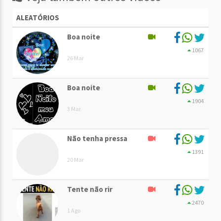
ALEATÓRIOS
Boa noite
1067
26 Mar
Boa noite
1904
3 Mar
Não tenha pressa
1391
20 Mar
Tente não rir
2470
1 Ago