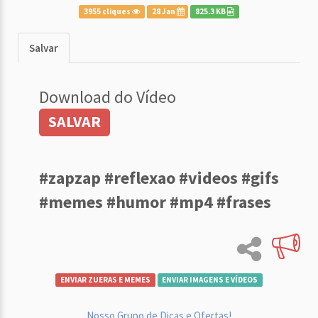
3955 cliques
28 Jan
825.3 KB
Salvar
Download do Vídeo
SALVAR
#zapzap #reflexao #videos #gifs
#memes #humor #mp4 #frases
ENVIAR ZUERAS E MEMES
ENVIAR IMAGENS E VÍDEOS
Nosso Grupo de Dicas e Ofertas!