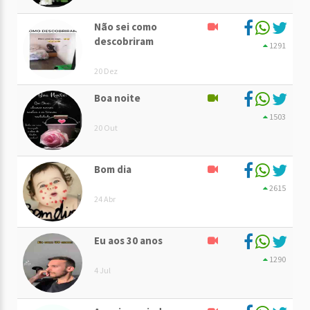
Não sei como
descobriram
1291
20 Dez
Boa noite
1503
20 Out
Bom dia
2615
24 Abr
Eu aos 30 anos
1290
4 Jul