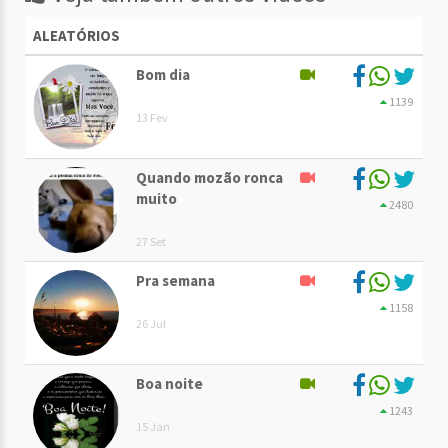
ALEATÓRIOS
Bom dia
1139
13 Fev
Quando mozão ronca
muito
2480
27 Set
Pra semana
1158
26 Jul
Boa noite
1243
15 Jan