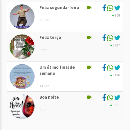
Feliz segunda-feira
908
27 Fev
Feliz terça
2727
2 Mai
Um ótimo final de
semana
1126
14 Jan
Boa noite
3391
4 Jun