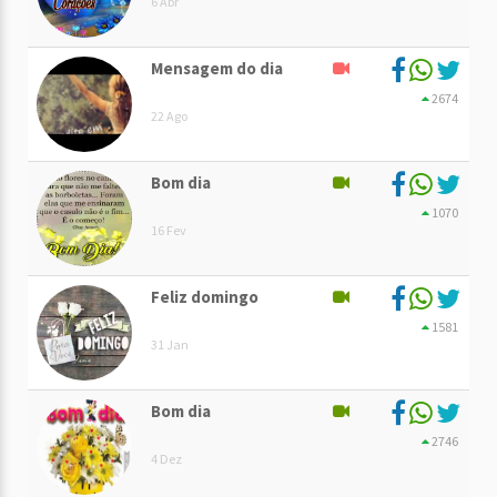
6 Abr
Mensagem do dia
2674
22 Ago
Bom dia
1070
16 Fev
Feliz domingo
1581
31 Jan
Bom dia
2746
4 Dez