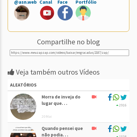
@asn.web
Canal
Face
Portfólio
Compartilhe no blog
Veja também outros Vídeos
ALEATÓRIOS
Morra de inveja do
lugar que. . .
2916
20 Mai
Quando pensei que
não podia. . .
1328