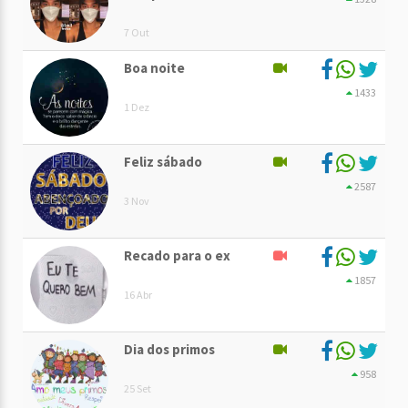
7 Out
Boa noite
1433
1 Dez
Feliz sábado
2587
3 Nov
Recado para o ex
1857
16 Abr
Dia dos primos
958
25 Set