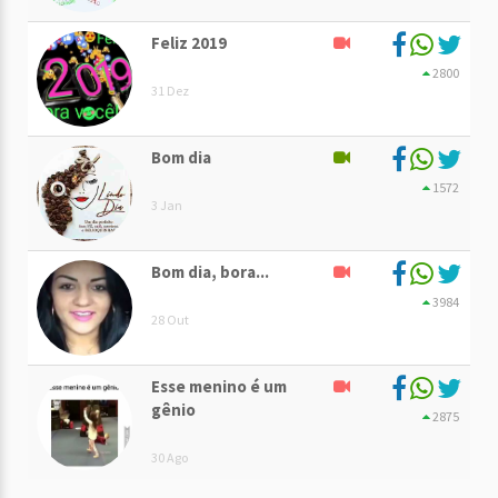
Feliz 2019
2800
31 Dez
Bom dia
1572
3 Jan
Bom dia, bora...
3984
28 Out
Esse menino é um
gênio
2875
30 Ago