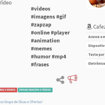
Vídeo
#videos
#imagens #gif
#zapzap
Cafez
#online #player
Acesse a m
#animation
Dispositi
#memes
Teste por
#humor #mp4
#frases
Eletrônico
RAS E MEMES
ENVIAR IMAGENS E VÍDEOS
so Grupo de Dicas e Ofertas!