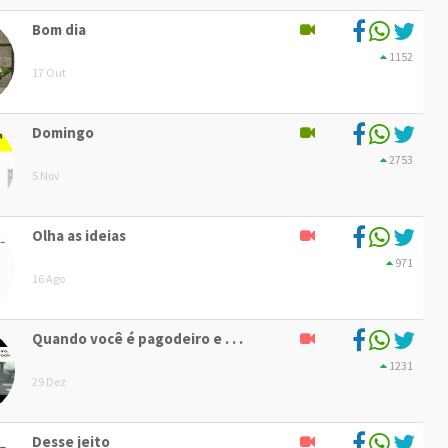
Bom dia
1152
17 Out
Domingo
2753
5 Nov
Olha as ideias
971
16 Ago
Quando você é pagodeiro e . . .
1231
29 Dez
Desse jeito