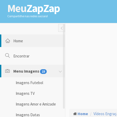
Meu
ZapZap
Compartilhe nas redes sociais!
Toggle Fullwidth
Home
Encontrar
Menu Imagens
23
Imagens Futebol
Imagens TV
Imagens Amor e Amizade
Home
Vídeos Engra
Imagens Datas