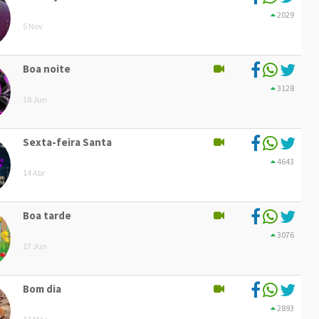
2029
5 Nov
Boa noite
3128
18 Jun
Sexta-feira Santa
4643
14 Abr
Boa tarde
3076
17 Jun
Bom dia
2893