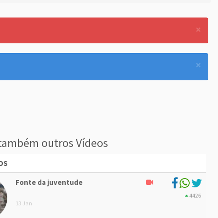
×
×
também outros Vídeos
OS
Fonte da juventude
4426
13 Jan