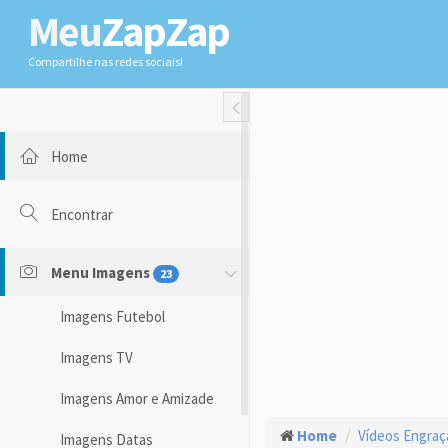
Meu
ZapZap
Compartilhe nas redes sociais!
Toggle Fullwidth
Home
Encontrar
Menu Imagens
23
Imagens Futebol
Imagens TV
Imagens Amor e Amizade
Home
Vídeos Engra
Imagens Datas