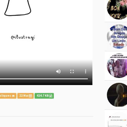
cliques
22 Mai
424.7 KB