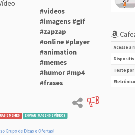
Vídeo
#videos
#imagens #gif
#zapzap
Cafez
#online #player
Acesse a m
#animation
Dispositi
#memes
Teste por
#humor #mp4
#frases
Eletrônico
RAS E MEMES
ENVIAR IMAGENS E VÍDEOS
so Grupo de Dicas e Ofertas!