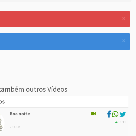
×
×
também outros Vídeos
OS
Boa noite
1199
28 Out