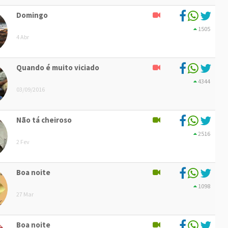
Domingo
1505
4 Abr
Quando é muito viciado
4344
03/09/2016
Não tá cheiroso
2516
2 Fev
Boa noite
1098
27 Mar
Boa noite