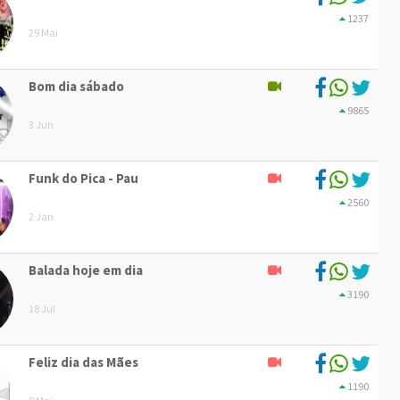
1237
29 Mai
Bom dia sábado
9865
3 Jun
Funk do Pica - Pau
2560
2 Jan
Balada hoje em dia
3190
18 Jul
Feliz dia das Mães
1190