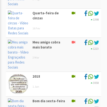
Quarta-feira de
cinzas
1398
16 Fev
Meu amigo cobra
mais barato
1223
2 Mar
2018
3058
1 Jan
Bom dia sexta-feira