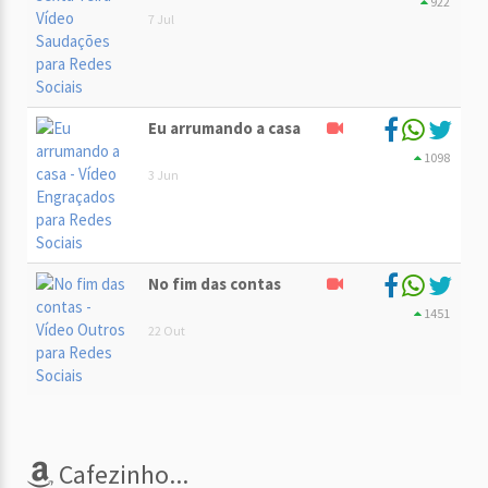
922
7 Jul
Eu arrumando a casa
1098
3 Jun
No fim das contas
1451
22 Out
Cafezinho...