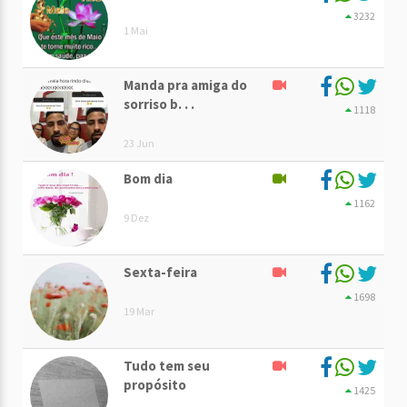
3232
1 Mai
Manda pra amiga do
sorriso b. . .
1118
23 Jun
Bom dia
1162
9 Dez
Sexta-feira
1698
19 Mar
Tudo tem seu
propósito
1425