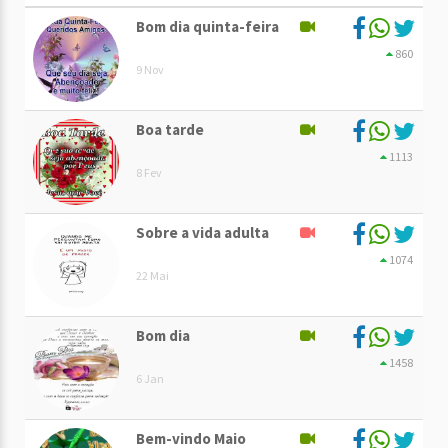
Bom dia quinta-feira
860
9 Nov
Boa tarde
1113
8 Fev
Sobre a vida adulta
1074
22 Mai
Bom dia
1458
6 Jan
Bem-vindo Maio