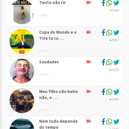
Tente não rir
2469
1 Ago
Copa do Mundo e o
Tite ta co. . .
3021
22 Jun
Saudades
3205
12 Fev
Meu filho não bebe
não, o . . .
1307
23 Jan
Nem tudo depende
do tempo
1102