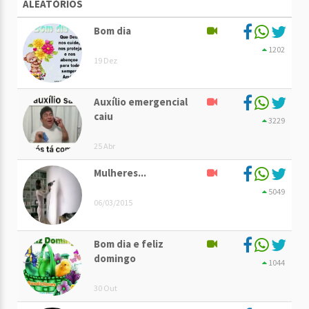
ALEATÓRIOS
Bom dia
1202
19 Dez
Auxílio emergencial
caiu
3229
25 Abr
Mulheres...
5049
06/03/2015
Bom dia e feliz
domingo
1044
30 Out