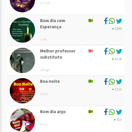
22 Out
Bom dia com
Esperança
2848
3 Set
Melhor professor
substituto
4218
28 Ago
Boa noite
1212
8 Mai
Bom dia anjo
925
8 Fev