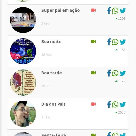
Super pai em ação
1208
3 Fev
Boa noite
1152
18 Dez
Boa tarde
1129
19 Jul
Dia dos Pais
2530
11 Ago
Sexta-feira