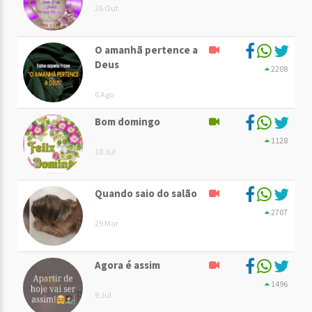
26 Out
O amanhã pertence a
Deus
2208
6 Ago
Bom domingo
1128
18 Jul
Quando saio do salão
2707
29 Mar
Agora é assim
1496
9 Jul