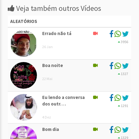
Veja também outros Vídeos
ALEATÓRIOS
Errado não tá
3956
26 Jan
Boa noite
1327
22 Mai
Eu lendo a conversa
dos outr. . .
1291
4 Dez
Bom dia
1329