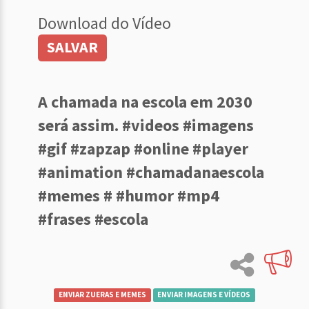
Download do Vídeo
SALVAR
A chamada na escola em 2030
será assim. #videos #imagens
#gif #zapzap #online #player
#animation #chamadanaescola
#memes # #humor #mp4
#frases #escola
ENVIAR ZUERAS E MEMES
ENVIAR IMAGENS E VÍDEOS