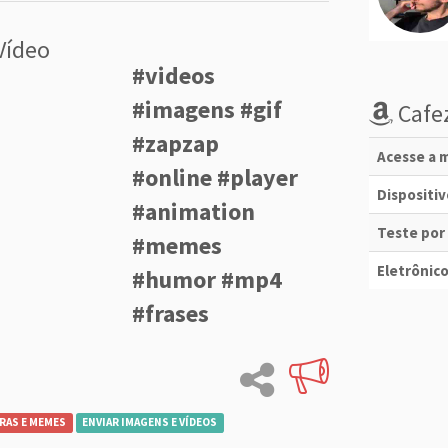
Vídeo
#videos
#imagens #gif
Cafez
#zapzap
Acesse a m
#online #player
Dispositi
#animation
Teste por
#memes
Eletrônico
#humor #mp4
#frases
RAS E MEMES
ENVIAR IMAGENS E VÍDEOS