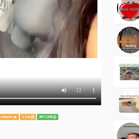
 cliques
1 Jan
967.2 KB