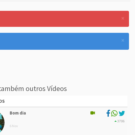
×
×
também outros Vídeos
OS
Bom dia
3706
6 Nov