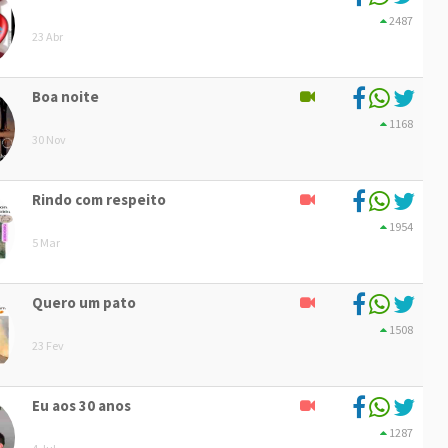
2487
23 Abr
Boa noite
1168
30 Nov
Rindo com respeito
1954
5 Mar
Quero um pato
1508
23 Fev
Eu aos 30 anos
1287