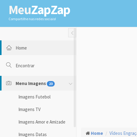
Meu
ZapZap
Compartilhe nas redes sociais!
Toggle Fullwidth
Home
Encontrar
Menu Imagens
23
Imagens Futebol
Imagens TV
Imagens Amor e Amizade
Home
Vídeos Engra
Imagens Datas