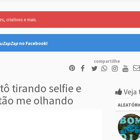
, criativos e mais.
uZapZap
no Facebook!
compartilhe
ô tirando selfie e
Veja 
stão me olhando
ALEATÓRI