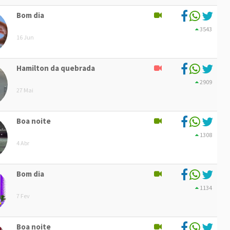
Bom dia
3543
16 Jun
Hamilton da quebrada
2909
27 Mai
Boa noite
1308
4 Abr
Bom dia
1134
7 Fev
Boa noite