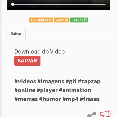
1175 cliques
23 Jun
772.6 KB
Salvar
Download do Vídeo
SALVAR
#videos #imagens #gif #zapzap
#online #player #animation
#memes #humor #mp4 #frases