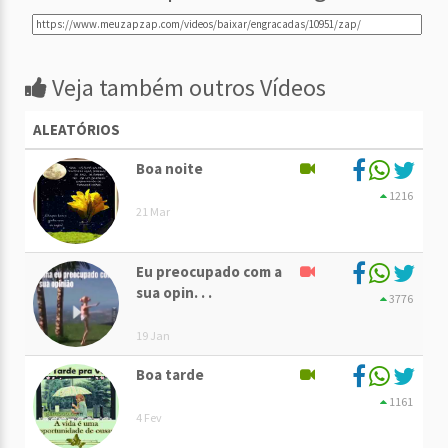
Veja também outros Vídeos
ALEATÓRIOS
Boa noite
1216
21 Mar
Eu preocupado com a
sua opin. . .
3776
19 Jan
Boa tarde
1161
4 Fev