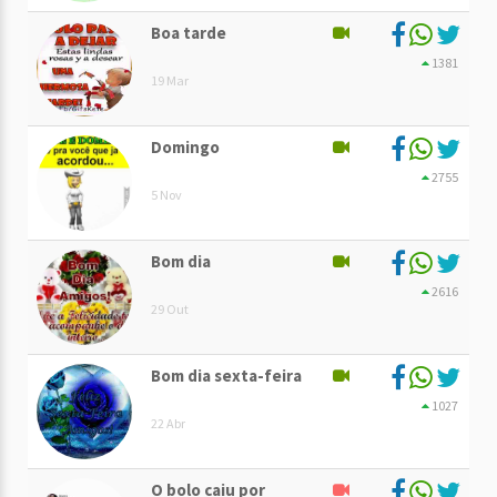
Boa tarde
1381
19 Mar
Domingo
2755
5 Nov
Bom dia
2616
29 Out
Bom dia sexta-feira
1027
22 Abr
O bolo caiu por