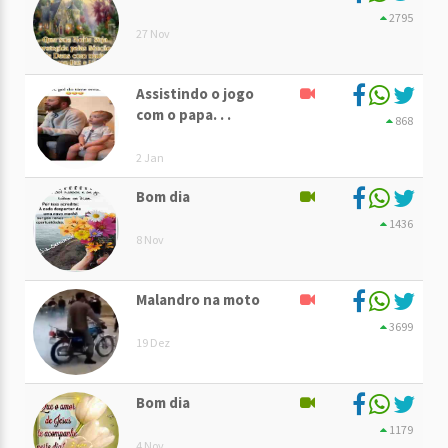
2795
27 Nov
Assistindo o jogo
com o papa. . .
868
2 Jan
Bom dia
1436
8 Nov
Malandro na moto
3699
19 Dez
Bom dia
1179
4 Nov