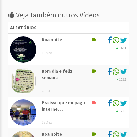
Veja também outros Vídeos
ALEATÓRIOS
Boa noite
1481
15 Nov
Bom dia e feliz
semana
1262
25 Jul
Pra isso que eu pago
interne. . .
1206
18 Dez
Boa noite