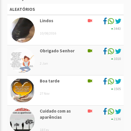
ALEATÓRIOS
Lindos
3443
10/08/2016
Obrigado Senhor
1010
2 Jan
Boa tarde
1505
27 Nov
Cuidado com as
aparências
2136
18 Fev