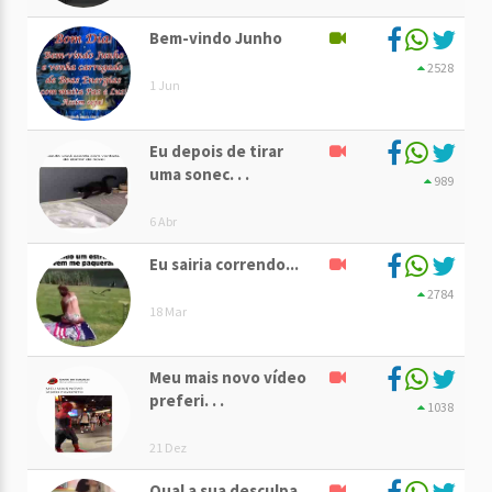
Bem-vindo Junho
2528
1 Jun
Eu depois de tirar
uma sonec. . .
989
6 Abr
Eu sairia correndo...
2784
18 Mar
Meu mais novo vídeo
preferi. . .
1038
21 Dez
Qual a sua desculpa