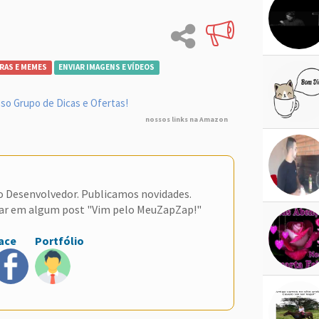
RAS E MEMES
ENVIAR IMAGENS E VÍDEOS
so Grupo de Dicas e Ofertas!
nossos links na Amazon
do Desenvolvedor. Publicamos novidades.
ar em algum post "Vim pelo MeuZapZap!"
ace
Portfólio