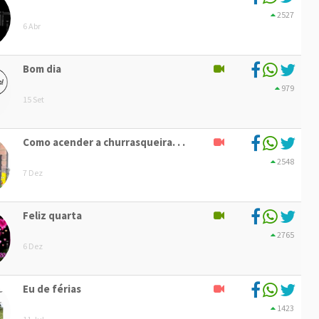
2527
6 Abr
Bom dia
979
15 Set
Como acender a churrasqueira. . .
2548
7 Dez
Feliz quarta
2765
6 Dez
Eu de férias
1423