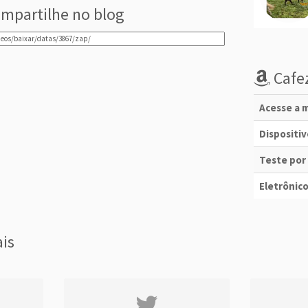
mpartilhe no blog
Cafez
Acesse a m
Dispositi
Teste por
Eletrônico
ais