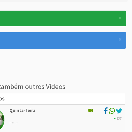
×
×
também outros Vídeos
OS
Quinta-feira
937
6 Out