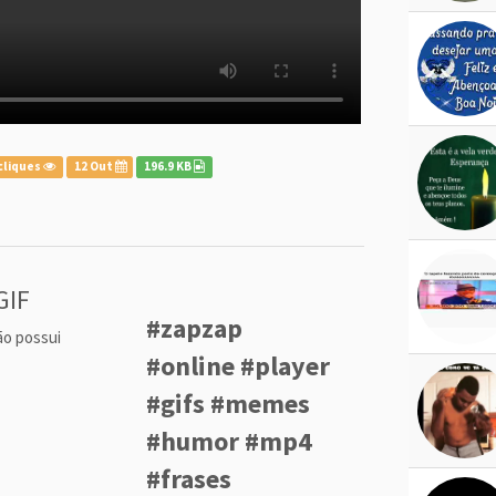
cliques
12 Out
196.9 KB
GIF
#zapzap
ão possui
#online #player
#gifs #memes
#humor #mp4
#frases