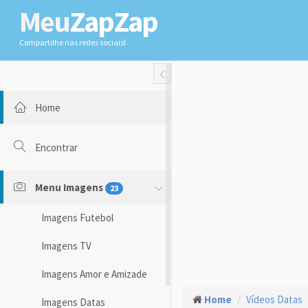
Meu
ZapZap
Compartilhe nas redes sociais!
Toggle Fullwidth
Home
Encontrar
Menu Imagens
23
Imagens Futebol
Imagens TV
Imagens Amor e Amizade
Home
Vídeos Datas
Imagens Datas