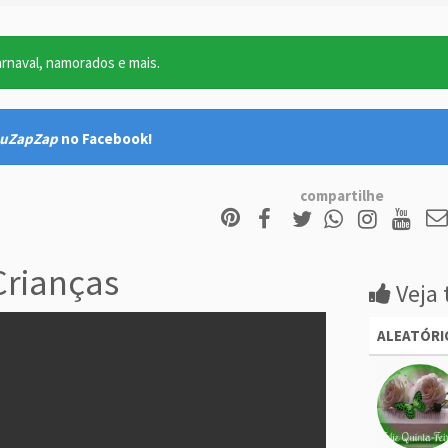
arnaval, namorados e mais.
uZapZap
no Facebook!
compartilhe
Crianças
Veja 
ALEATÓRI