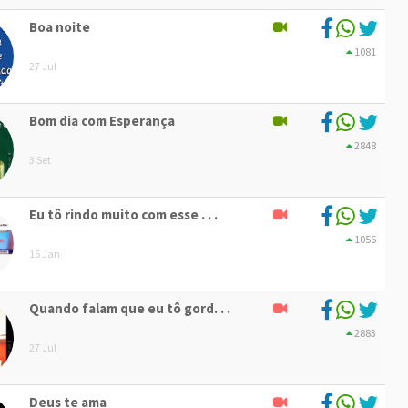
Boa noite
1081
27 Jul
Bom dia com Esperança
2848
3 Set
Eu tô rindo muito com esse . . .
1056
16 Jan
Quando falam que eu tô gord. . .
2883
27 Jul
Deus te ama