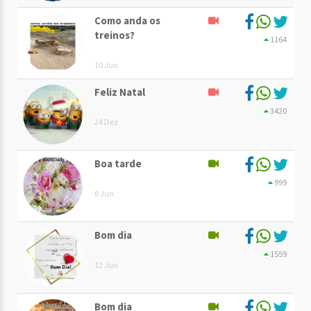
Como anda os
treinos?
1164
10 Jun
Feliz Natal
3420
24 Dez
Boa tarde
999
8 Jun
Bom dia
1559
12 Jun
Bom dia