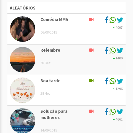
ALEATÓRIOS
Comédia MMA
4097
06/08/2015
Relembre
1400
20 Out
Boa tarde
1296
28 Nov
Solução para
mulheres
4661
14/09/2015