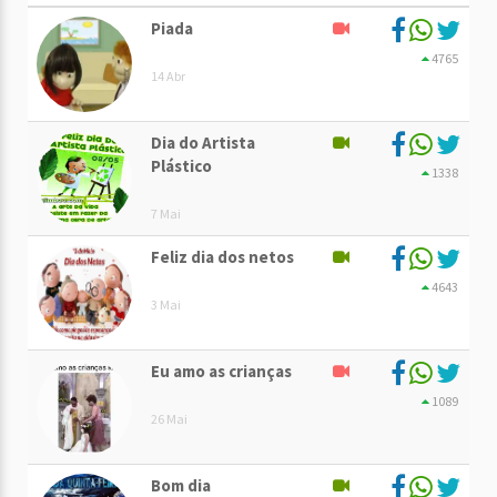
Piada
4765
14 Abr
Dia do Artista
Plástico
1338
7 Mai
Feliz dia dos netos
4643
3 Mai
Eu amo as crianças
1089
26 Mai
Bom dia