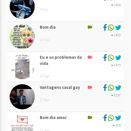
2566
7 Dez
Bom dia
1432
27 Mai
Eu e os problemas da
vida
1470
17 Ago
Vantagens casal gay
5197
27 Nov
Bom dia amor
978
12 Jun