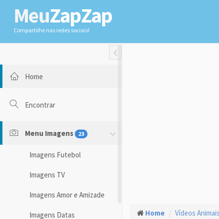
Meu
ZapZap
Compartilhe nas redes sociais!
Toggle Fullwidth
Home
Encontrar
Menu Imagens
23
Imagens Futebol
Imagens TV
Imagens Amor e Amizade
Home
Vídeos Animai
Imagens Datas