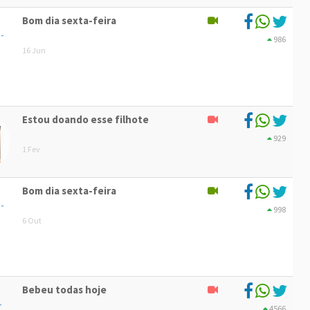
Bom dia sexta-feira
986
16 Jun
Estou doando esse filhote
929
1 Fev
Bom dia sexta-feira
998
6 Out
Bebeu todas hoje
4566