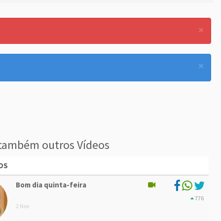
×
×
também outros Vídeos
OS
Bom dia quinta-feira
776
2 Nov