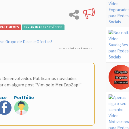
RAS E MEMES
ENVIAR IMAGENS E VÍDEOS
so Grupo de Dicas e Ofertas!
nossos links na Amazon
do Desenvolvedor. Publicamos novidades.
ar em algum post "Vim pelo MeuZapZap!"
ace
Portfólio