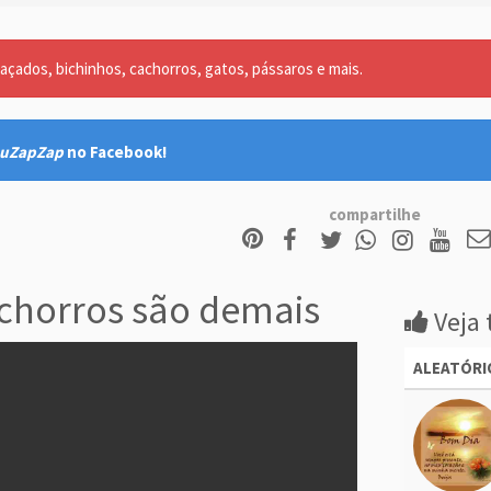
açados, bichinhos, cachorros, gatos, pássaros e mais.
uZapZap
no Facebook!
compartilhe
chorros são demais
Veja 
ALEATÓRI