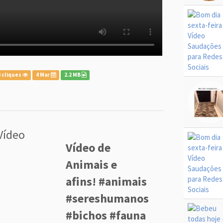
 cliques
4 Mar
2.2 MB
Vídeo
Vídeo de
Animais e
afins! #animais
#sereshumanos
#bichos #fauna