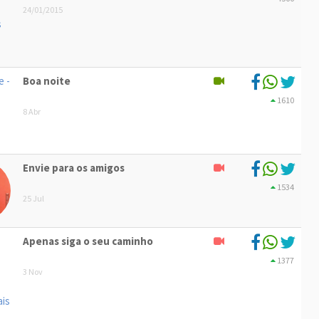
24/01/2015
Boa noite
1610
8 Abr
Envie para os amigos
1534
25 Jul
Apenas siga o seu caminho
1377
3 Nov