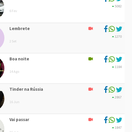
5082
6 Fev
Lembrete
1270
2 Set
Boa noite
1184
14 Ago
Tinder na Rússia
2867
16 Jun
Vai passar
1847