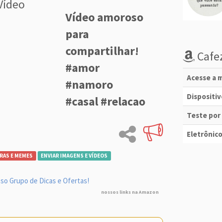
Vídeo
Vídeo amoroso
para
compartilhar!
Cafez
#amor
Acesse a m
#namoro
Dispositi
#casal #relacao
Teste por
Eletrônico
RAS E MEMES
ENVIAR IMAGENS E VÍDEOS
so Grupo de Dicas e Ofertas!
nossos links na Amazon