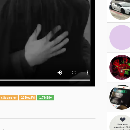
 cliques
22 Dez
1.7 MB