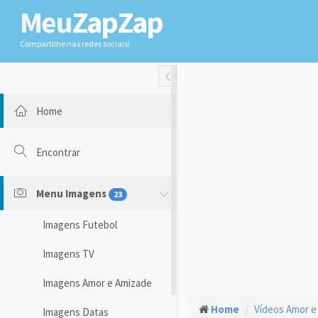
Meu
ZapZap
Compartilhe nas redes sociais!
Toggle Fullwidth
Home
Encontrar
Menu Imagens
23
Imagens Futebol
Imagens TV
Imagens Amor e Amizade
Home
Vídeos Amor e
Imagens Datas