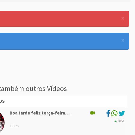
×
×
também outros Vídeos
OS
Boa tarde feliz terça-feira. . .
1051
15 Fev