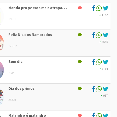
Manda pra pessoa mais atrapa. . .
1142
19 Jul
Feliz Dia dos Namorados
2555
12 Jun
Bom dia
2774
7 Mai
Dia dos primos
957
25 Set
Malandro é malandro